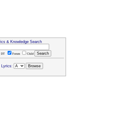
rics & Knowledge Search
DT
Forum
Child
 Lyrics: