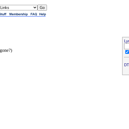
Ly
gone?)
DT