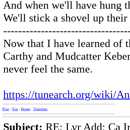
And when we'll have hung t
We'll stick a shovel up their
---------------------------------
Now that I have learned of 
Carthy and Mudcatter Kebero
never feel the same.
https://tunearch.org/wiki
Post
-
Top
-
Home
-
Translate
Subject:
RE: Lyr Add: Ca Ir