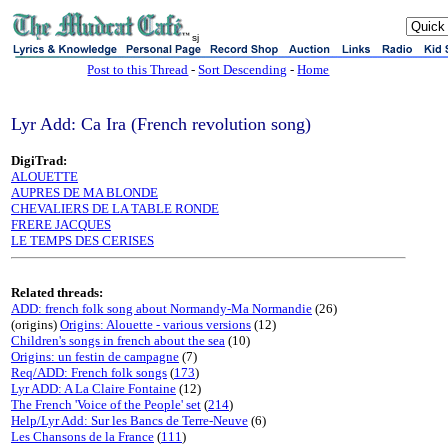
sj
Post to this Thread
-
Sort Descending
-
Home
Lyr Add: Ca Ira (French revolution song)
DigiTrad:
ALOUETTE
AUPRES DE MA BLONDE
CHEVALIERS DE LA TABLE RONDE
FRERE JACQUES
LE TEMPS DES CERISES
Related threads:
ADD: french folk song about Normandy-Ma Normandie
(26)
(origins)
Origins: Alouette - various versions
(12)
Children's songs in french about the sea
(10)
Origins: un festin de campagne
(7)
Req/ADD: French folk songs
(
173
)
Lyr ADD: A La Claire Fontaine
(12)
The French 'Voice of the People' set
(
214
)
Help/Lyr Add: Sur les Bancs de Terre-Neuve
(6)
Les Chansons de la France
(
111
)