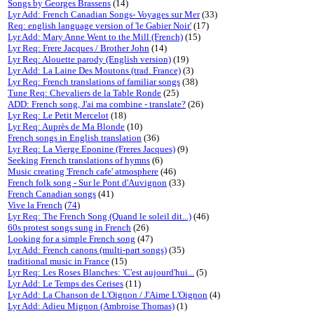
Songs by Georges Brassens
(14)
Lyr Add: French Canadian Songs- Voyages sur Mer
(33)
Req: english language version of 'le Gabier Noir'
(17)
Lyr Add: Mary Anne Went to the Mill (French)
(15)
Lyr Req: Frere Jacques / Brother John
(14)
Lyr Req: Alouette parody (English version)
(19)
Lyr Add: La Laine Des Moutons (trad. France)
(3)
Lyr Req: French translations of familiar songs
(38)
Tune Req: Chevaliers de la Table Ronde
(25)
ADD: French song, J'ai ma combine - translate?
(26)
Lyr Req: Le Petit Mercelot
(18)
Lyr Req: Auprès de Ma Blonde
(10)
French songs in English translation
(36)
Lyr Req: La Vierge Eponine (Freres Jacques)
(9)
Seeking French translations of hymns
(6)
Music creating 'French cafe' atmosphere
(46)
French folk song - Sur le Pont d'Auvignon
(33)
French Canadian songs
(41)
Vive la French
(
74
)
Lyr Req: The French Song (Quand le soleil dit...)
(46)
60s protest songs sung in French
(26)
Looking for a simple French song
(47)
Lyr Add: French canons (multi-part songs)
(35)
traditional music in France
(15)
Lyr Req: Les Roses Blanches: 'C'est aujourd'hui...
(5)
Lyr Add: Le Temps des Cerises
(11)
Lyr Add: La Chanson de L'Oignon / J'Aime L'Oignon
(4)
Lyr Add: Adieu Mignon (Ambroise Thomas)
(1)