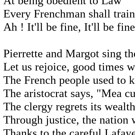
At being obedient to Law
Every Frenchman shall train
Ah ! It'll be fine, It'll be fine
Pierrette and Margot sing th
Let us rejoice, good times w
The French people used to ke
The aristocrat says, "Mea cu
The clergy regrets its wealth
Through justice, the nation w
Thanks to the careful Lafaye