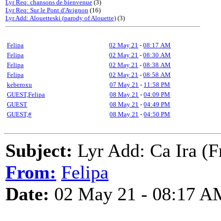
Lyr Req: chansons de bienvenue
(3)
Lyr Req: Sur le Pont d'Avignon
(16)
Lyr Add: Alouetteski (parody of Alouette)
(3)
Felipa
02 May 21
-
08:17 AM
Felipa
02 May 21
-
08:30 AM
Felipa
02 May 21
-
08:38 AM
Felipa
02 May 21
-
08:58 AM
keberoxu
07 May 21
-
11:58 PM
GUEST,Felipa
08 May 21
-
04:09 PM
GUEST
08 May 21
-
04:49 PM
GUEST,#
08 May 21
-
04:50 PM
Subject:
Lyr Add: Ca Ira (F
From:
Felipa
Date:
02 May 21 - 08:17 A