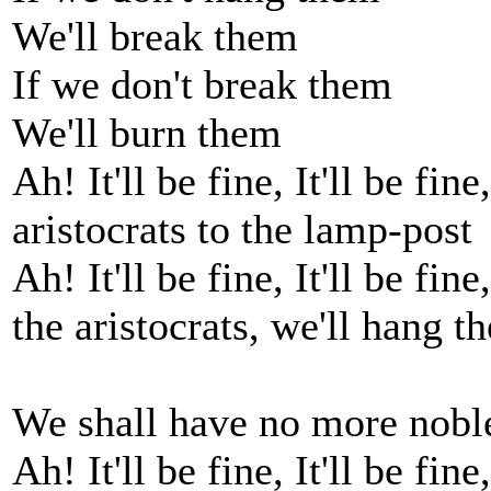
We'll break them
If we don't break them
We'll burn them
Ah! It'll be fine, It'll be fine,
aristocrats to the lamp-post
Ah! It'll be fine, It'll be fine,
the aristocrats, we'll hang t
We shall have no more noble
Ah! It'll be fine, It'll be fine,